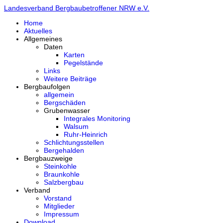
Landesverband Bergbaubetroffener NRW e.V.
Home
Aktuelles
Allgemeines
Daten
Karten
Pegelstände
Links
Weitere Beiträge
Bergbaufolgen
allgemein
Bergschäden
Grubenwasser
Integrales Monitoring
Walsum
Ruhr-Heinrich
Schlichtungsstellen
Bergehalden
Bergbauzweige
Steinkohle
Braunkohle
Salzbergbau
Verband
Vorstand
Mitglieder
Impressum
Download