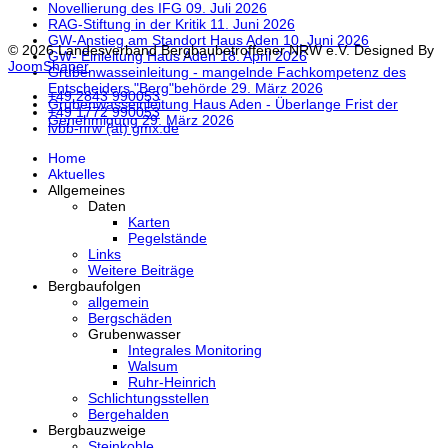
Novellierung des IFG
09. Juli 2026
RAG-Stiftung in der Kritik
11. Juni 2026
GW-Anstieg am Standort Haus Aden
10. Juni 2026
© 2026 Landesverband Bergbaubetroffener NRW e.V. Designed By
GW- Einleitung Haus Aden
18. April 2026
JoomShaper
Grubenwasseinleitung - mangelnde Fachkompetenz des
Entscheiders "Berg"behörde
29. März 2026
+49 2843 990053
Grubenwasseinleitung Haus Aden - Überlange Frist der
+49 1772 990053
Genehmigung
29. März 2026
lvbb-nrw (at) gmx.de
Home
Aktuelles
Allgemeines
Daten
Karten
Pegelstände
Links
Weitere Beiträge
Bergbaufolgen
allgemein
Bergschäden
Grubenwasser
Integrales Monitoring
Walsum
Ruhr-Heinrich
Schlichtungsstellen
Bergehalden
Bergbauzweige
Steinkohle