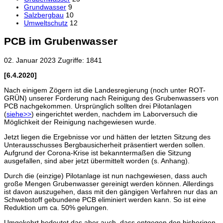
Grundwasser
9
Salzbergbau
10
Umweltschutz
12
PCB im Grubenwasser
02. Januar 2023
Zugriffe: 1841
[6.4.2020]
Nach einigem Zögern ist die Landesregierung (noch unter ROT-
GRÜN) unserer Forderung nach Reinigung des Grubenwassers von
PCB nachgekommen. Ursprünglich sollten drei Pilotanlagen
(
siehe>>
) eingerichtet werden, nachdem im Laborversuch die
Möglichkeit der Reinigung nachgewiesen wurde.
Jetzt liegen die Ergebnisse vor und hätten der letzten Sitzung des
Unterausschusses Bergbausicherheit präsentiert werden sollen.
Aufgrund der Corona-Krise ist bekanntermaßen die Sitzung
ausgefallen, sind aber jetzt übermittelt worden (s. Anhang).
Durch die (einzige) Pilotanlage ist nun nachgewiesen, dass auch
große Mengen Grubenwasser gereinigt werden können. Allerdings
ist davon auszugehen, dass mit den gängigen Verfahren nur das an
Schwebstoff gebundene PCB eliminiert werden kann. So ist eine
Reduktion um ca. 50% gelungen.
Umgekehrt bedeutet das aber auch, dass entgegen den bisherigen