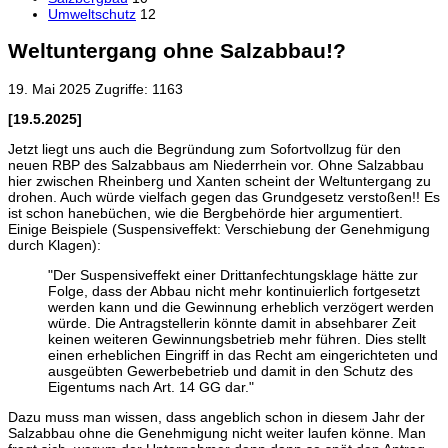
Umweltschutz
12
Weltuntergang ohne Salzabbau!?
19. Mai 2025
Zugriffe: 1163
[19.5.2025]
Jetzt liegt uns auch die Begründung zum Sofortvollzug für den
neuen RBP des Salzabbaus am Niederrhein vor. Ohne Salzabbau
hier zwischen Rheinberg und Xanten scheint der Weltuntergang zu
drohen. Auch würde vielfach gegen das Grundgesetz verstoßen!! Es
ist schon hanebüchen, wie die Bergbehörde hier argumentiert.
Einige Beispiele (Suspensiveffekt: Verschiebung der Genehmigung
durch Klagen):
"
Der Suspensiveffekt einer Drittanfechtungsklage hätte zur
Folge, dass der Abbau nicht mehr kontinuierlich fortgesetzt
werden kann und die Gewinnung erheblich verzögert werden
würde. Die Antragstellerin könnte damit in absehbarer Zeit
keinen weiteren Gewinnungsbetrieb mehr führen. Dies stellt
einen erheblichen Eingriff in das Recht am eingerichteten und
ausgeübten Gewerbebetrieb und damit in den Schutz des
Eigentums nach Art. 14 GG dar.
"
Dazu muss man wissen, dass angeblich schon in diesem Jahr der
Salzabbau ohne die Genehmigung nicht weiter laufen könne. Man