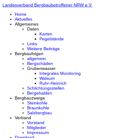
Landesverband Bergbaubetroffener NRW e.V.
Home
Aktuelles
Allgemeines
Daten
Karten
Pegelstände
Links
Weitere Beiträge
Bergbaufolgen
allgemein
Bergschäden
Grubenwasser
Integrales Monitoring
Walsum
Ruhr-Heinrich
Schlichtungsstellen
Bergehalden
Bergbauzweige
Steinkohle
Braunkohle
Salzbergbau
Verband
Vorstand
Mitglieder
Impressum
Download