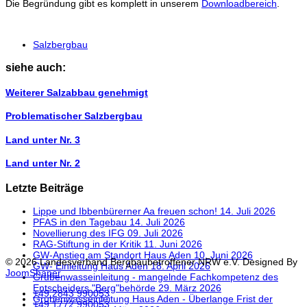
Die Begründung gibt es komplett in unserem
Downloadbereich
.
Salzbergbau
siehe auch:
Weiterer Salzabbau genehmigt
Problematischer Salzbergbau
Land unter Nr. 3
Land unter Nr. 2
Letzte Beiträge
Lippe und Ibbenbürerner Aa freuen schon!
14. Juli 2026
PFAS in den Tagebau
14. Juli 2026
Novellierung des IFG
09. Juli 2026
RAG-Stiftung in der Kritik
11. Juni 2026
GW-Anstieg am Standort Haus Aden
10. Juni 2026
© 2026 Landesverband Bergbaubetroffener NRW e.V. Designed By
GW- Einleitung Haus Aden
18. April 2026
JoomShaper
Grubenwasseinleitung - mangelnde Fachkompetenz des
Entscheiders "Berg"behörde
29. März 2026
+49 2843 990053
Grubenwasseinleitung Haus Aden - Überlange Frist der
+49 1772 990053