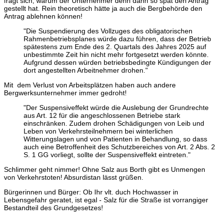
fragt sich, warum der Unternehmer denn dann so spät den Antrag
gestellt hat. Rein theoretisch hätte ja auch die Bergbehörde den
Antrag ablehnen können!
"
Die Suspendierung des Vollzuges des obligatorischen
Rahmenbetriebsplanes würde dazu führen, dass der Betrieb
spätestens zum Ende des 2. Quartals des Jahres 2025 auf
unbestimmte Zeit hin nicht mehr fortgesetzt werden könnte.
Aufgrund dessen würden betriebsbedingte Kündigungen der
dort angestellten Arbeitnehmer drohen.
"
Mit dem Verlust von Arbeitsplätzen haben auch andere
Bergwerksunternehmer immer gedroht!
"
Der Suspensiveffekt würde die Auslebung der Grundrechte
aus Art. 12 für die angeschlossenen Betriebe stark
einschränken. Zudem drohen Schädigungen von Leib und
Leben von Verkehrsteilnehmern bei winterlichen
Witterungslagen und von Patienten in Behandlung, so dass
auch eine Betroffenheit des Schutzbereiches von Art. 2 Abs. 2
S. 1 GG vorliegt, sollte der Suspensiveffekt eintreten.
"
Schlimmer geht nimmer! Ohne Salz aus Borth gibt es Unmengen
von Verkehrstoten! Absurdistan lässt grüßen.
Bürgerinnen und Bürger: Ob Ihr vlt. duch Hochwasser in
Lebensgefahr geratet, ist egal - Salz für die Straße ist vorrangiger
Bestandteil des Grundgesetzes!